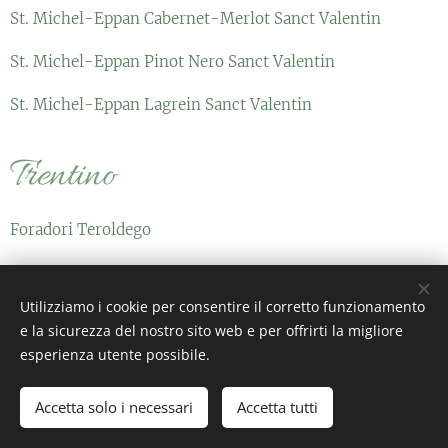
St. Michel-Eppan Cabernet-Merlot Sanct Valentin
St. Michel-Eppan Pinot Nero Sanct Valentin
St. Michel-Eppan Lagrein Sanct Valentin
Trentino
Foradori Teroldego
Foradori Sgarzon
Utilizziamo i cookie per consentire il corretto funzionamento
Eugenio Rosi Cabernet Franc
e la sicurezza del nostro sito web e per offrirti la migliore
esperienza utente possibile.
Lombardia
Accetta solo i necessari
Accetta tutti
Barone Pizzini Rosso San Carlo